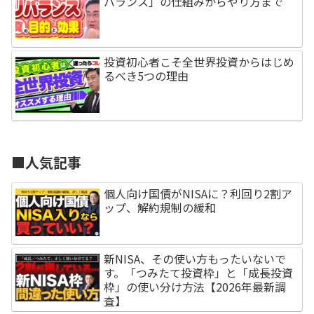
バランス」の仕組みからやり方まで
投資初心者こそ全世界投資からはじめ
るべき5つの理由
■人気記事
個人向け国債がNISAに？利回り2割ア
ップ、解約規制の緩和
新NISA、その使い方もったいないで
す。「つみたて投資枠」と「成長投資
枠」の使い分け方法【2026年最新調
査】