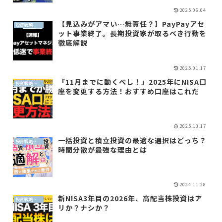
2025.06.04
【見込みがアマい…無責任？】PayPayアセ
投資戦略（全世界投資）
ット事業終了。長期投資家が取るべき行動を
徹底解説
2025.01.17
「11月までに動くべし！」2025年にNISA口
投資戦略（全世界投資）
座を変更する方法！おすすめ口座はこれだ
2025.10.17
一括投資と積立投資の最適な選択はどっち？
投資戦略（全世界投資）
時間分散が最強な理由とは
2024.11.28
新NISA3年目の2026年、高配当株投資はア
投資戦略（全世界投資）
リか？ナシか？