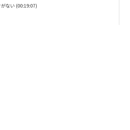
 (00:19:07)
各種申し込み
02:12)
マネーセンスカレッジ
無料体験会
ブックレット
新NISAは富裕層を優遇している」
という主張で
ように思えますが、実際には逆です。NISAの非課