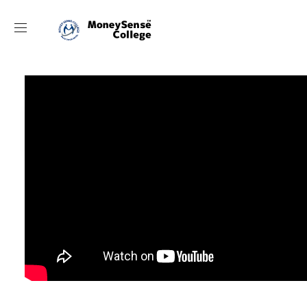
動画目次
[目次箇所から再生]