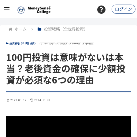
ログイン
ホーム
投資戦略（全世界投資）
投資戦略（全世界投資）
ノウハウ/Tips
少額投資
時間分散
老後資金
100円投資は意味がないは本
当？老後資金の確保に少額投
資が必須な6つの理由
2022.01.07
2024.11.28