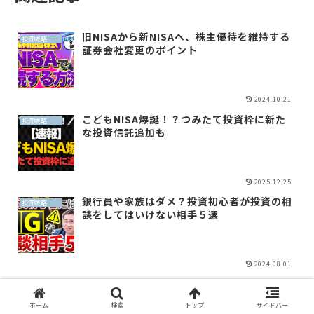
旧NISAから新NISAへ、株主優待を維持する
投資戦略（全世界投資）
証券会社変更のポイント
2024.10.21
こどもNISA爆誕！？つみたて投資枠に新た
投資戦略（全世界投資）
な投資信託追加も
2025.12.25
銀行員や家族はダメ？投資初心者が投資の相
投資戦略（全世界投資）
談をしてはいけない相手５選
2024.08.01
イランショックの暴落で「資産を守れる人」
投資戦略（全世界投資）
と「投売りする人」の差
ホーム
検索
トップ
サイドバー