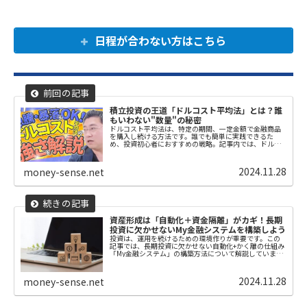
日程が合わない方はこちら
積立投資の王道「ドルコスト平均法」とは？誰
もいわない"数量"の秘密
ドルコスト平均法は、特定の期間、一定金額で金融商品
を購入し続ける方法です。誰でも簡単に実践できるた
め、投資初心者におすすめの戦略。記事内では、ドルコ
スト平均法のメリットや本当の強みを解説しているの
で、ぜひ読んでください。
2024.11.28
money-sense.net
資産形成は「自動化＋資金隔離」がカギ！長期
投資に欠かせないMy金融システムを構築しよう
投資は、運用を続けるための環境作りが重要です。この
記事では、長期投資に欠かせない自動化+かく離の仕組み
「My金融システム」の構築方法について解説していま
す。
2024.11.28
money-sense.net