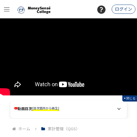
ログイン
閉じる
動画目次
[目次箇所から再生]
ホーム
家計管理（QGS）