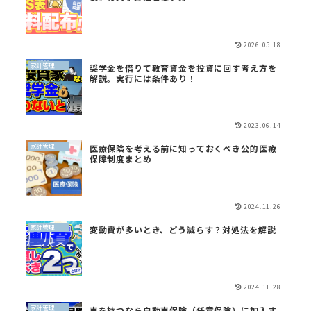
2026.05.18
家計管理（QGS）
奨学金を借りて教育資金を投資に回す考え方を
解説。実行には条件あり！
2023.06.14
家計管理（QGS）
医療保険を考える前に知っておくべき公的医療
保障制度まとめ
2024.11.26
家計管理（QGS）
変動費が多いとき、どう減らす？対処法を解説
2024.11.28
家計管理（QGS）
車を持つなら自動車保険（任意保険）に加入す