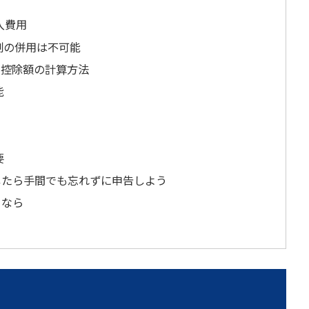
入費用
制の併用は不可能
の控除額の計算方法
能
要
したら手間でも忘れずに申告しよう
るなら