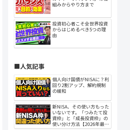
組みからやり方まで
投資初心者こそ全世界投資
からはじめるべき5つの理
由
■人気記事
個人向け国債がNISAに？利
回り2割アップ、解約規制
の緩和
新NISA、その使い方もった
いないです。「つみたて投
資枠」と「成長投資枠」の
使い分け方法【2026年最新
調査】