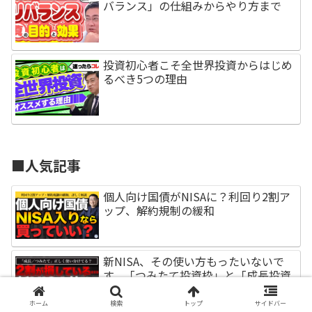
バランス」の仕組みからやり方まで
投資初心者こそ全世界投資からはじめ
るべき5つの理由
■人気記事
個人向け国債がNISAに？利回り2割ア
ップ、解約規制の緩和
新NISA、その使い方もったいないで
す。「つみたて投資枠」と「成長投資
枠」の使い分け方法【2026年最新調
査】
ホーム
検索
トップ
サイドバー