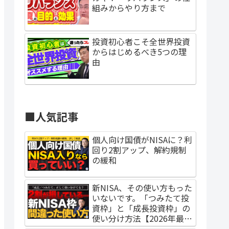
組みからやり方まで
投資初心者こそ全世界投資
からはじめるべき5つの理
由
■人気記事
個人向け国債がNISAに？利
回り2割アップ、解約規制
の緩和
新NISA、その使い方もった
いないです。「つみたて投
資枠」と「成長投資枠」の
使い分け方法【2026年最新
調査】