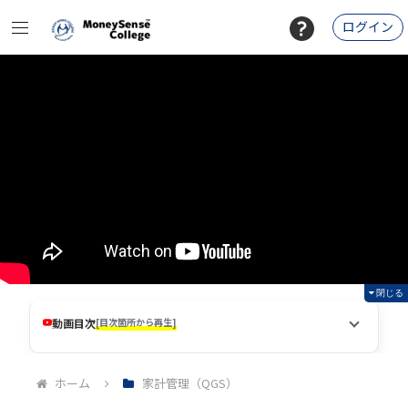
ログイン
閉じる
動画目次
[目次箇所から再生]
ホーム
家計管理（QGS）