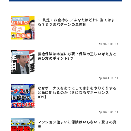
家計管理（QGS）
＼ 貧乏・お金持ち ／あなたはどれに当てはま
る？３つのパターンの具体例
2025.06.04
家計管理（QGS）
医療保険は本当に必要？保険の正しい考え方と
選び方のポイント3つ
2024.12.01
家計管理（QGS）
なぜボーナスをあてにして家計をやりくりする
と命に関わるのか【きになるマネーセンス
079】
2025.06.04
家計管理（QGS）
マンション住まいに保険はいらない？驚きの真
実