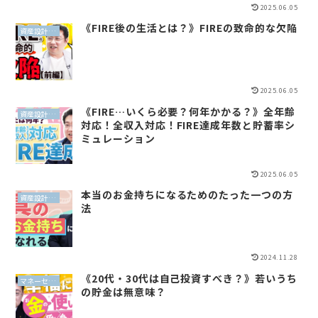
2025.06.05
《FIRE後の生活とは？》FIREの致命的な欠陥
資産設計（QLP）
2025.06.05
《FIRE…いくら必要？何年かかる？》全年齢
資産設計（QLP）
対応！全収入対応！FIRE達成年数と貯蓄率シ
ミュレーション
2025.06.05
本当のお金持ちになるためのたった一つの方
資産設計（QLP）
法
2024.11.28
《20代・30代は自己投資すべき？》若いうち
マネーセンスイズム
の貯金は無意味？