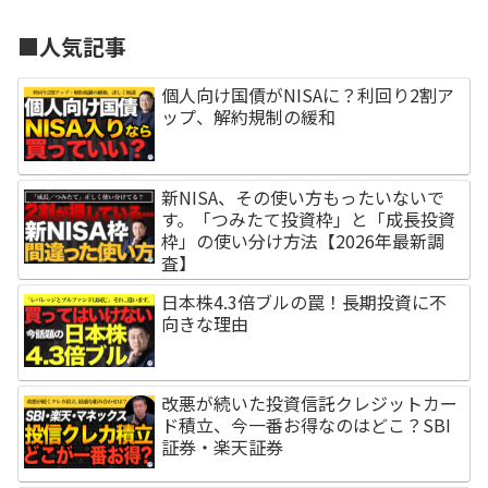
■人気記事
個人向け国債がNISAに？利回り2割ア
ップ、解約規制の緩和
新NISA、その使い方もったいないで
す。「つみたて投資枠」と「成長投資
枠」の使い分け方法【2026年最新調
査】
日本株4.3倍ブルの罠！長期投資に不
向きな理由
改悪が続いた投資信託クレジットカー
ド積立、今一番お得なのはどこ？SBI
証券・楽天証券