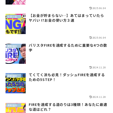
2025.06.04
【お金が貯まらない…】あてはまっていたら
マネーセンスイズム
ヤバい !?お金の使い方３選
2025.06.04
バリスタFIREを達成するために重要な4つの数
資産設計（QLP）
字
2024.11.28
てくてく派も必見！ダッシュFIREを達成する
資産設計（QLP）
ための5STEP！
2024.11.28
FIREを達成する道のりは3種類！あなたに最適
資産設計（QLP）
な道はどれ？