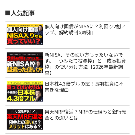
■人気記事
個人向け国債がNISAに？利回り2割ア
ップ、解約規制の緩和
新NISA、その使い方もったいないで
す。「つみたて投資枠」と「成長投資
枠」の使い分け方法【2026年最新調
査】
日本株4.3倍ブルの罠！長期投資に不
向きな理由
楽天MRF復活？MRFの仕組みと銀行預
金との違いとは