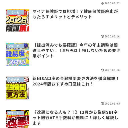
2025.08.22
マイナ保険証で負担増！？健康保険証廃止が
マネーセンスイズム
もたらすメリットとデメリット
2025.01.16
【提出済みでも要確認】今年の年末調整は間
マネーセンスイズム
違えやすい！！5万円以上損しないための要注
意ポイント
2025.01.16
新NISA口座の金融機関変更方法を徹底解説！
投資戦略（全世界投資）
2024年版おすすめ口座はこれ！
2025.06.05
《改悪になる人も？！》12月から住信SBIネ
マネーセンスイズム
ット銀行ATM手数料が無料に！詳しく解説し
ます