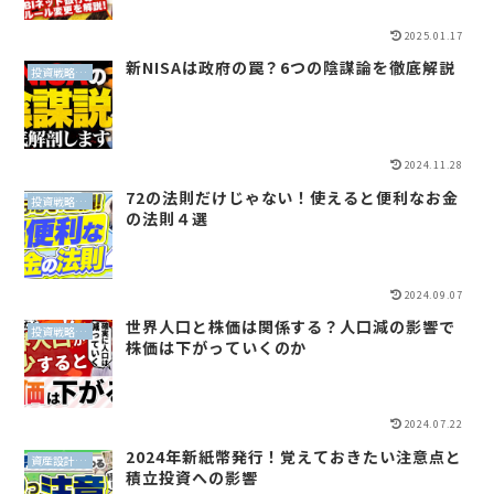
2025.01.17
新NISAは政府の罠？6つの陰謀論を徹底解説
投資戦略（全世界投資）
2024.11.28
72の法則だけじゃない！使えると便利なお金
投資戦略（全世界投資）
の法則４選
2024.09.07
世界人口と株価は関係する？人口減の影響で
投資戦略（全世界投資）
株価は下がっていくのか
2024.07.22
2024年新紙幣発行！覚えておきたい注意点と
資産設計（QLP）
積立投資への影響