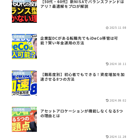
投資戦略（全世界投資）
【50代・60代】新NISAでバランスファンドは
アリ？最適解をプロが解説
2025.11.08
投資戦略（全世界投資）
企業型DCがある転職先でもiDeCo移管は可
能？賢い年金運用の方法
2024.10.11
投資戦略（全世界投資）
【難易度別】初心者でもできる！資産増加を加
速させる8つの方法
2024.09.02
投資戦略（全世界投資）
アセットアロケーションが機能しなくなる5つ
の理由とは
2024.11.28