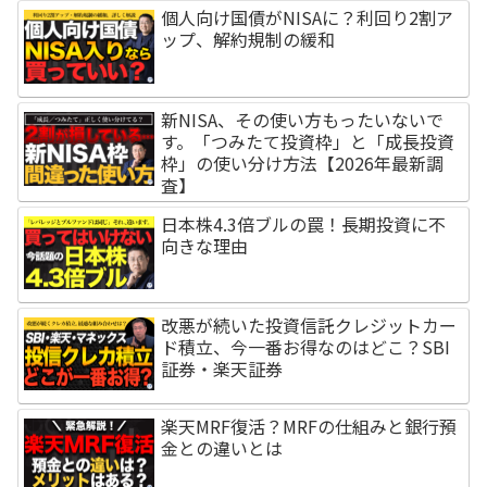
個人向け国債がNISAに？利回り2割ア
ップ、解約規制の緩和
新NISA、その使い方もったいないで
す。「つみたて投資枠」と「成長投資
枠」の使い分け方法【2026年最新調
査】
日本株4.3倍ブルの罠！長期投資に不
向きな理由
改悪が続いた投資信託クレジットカー
ド積立、今一番お得なのはどこ？SBI
証券・楽天証券
楽天MRF復活？MRFの仕組みと銀行預
金との違いとは