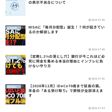
の表示不具合について
2026.07.09
NISAに「毎月分配型」誕生！？何が起きてい
投資戦略（全世界投資）
るのか解説します
2026.07.08
【定期1.2%の落とし穴】銀行が今これほど必
投資戦略（全世界投資）
死に預金を集める本当の理由とインフレに負
けない守り方
2026.07.06
【2026年12月】iDeCo70歳まで延長の罠。
資産設計（QLP）
年金の「ある受け取り」で節税が全部消えま
す
2026.07.05