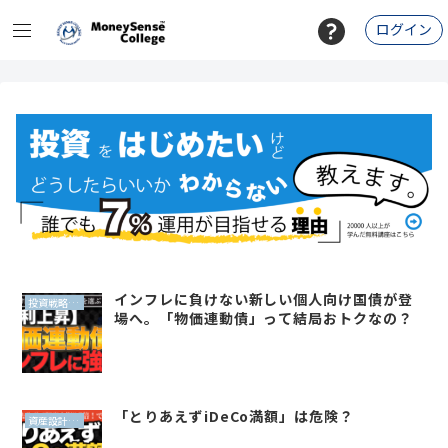
ログイン
インフレに負けない新しい個人向け国債が登
投資戦略（全世界投資）
場へ。「物価連動債」って結局おトクなの？
「とりあえずiDeCo満額」は危険？
資産設計（QLP）