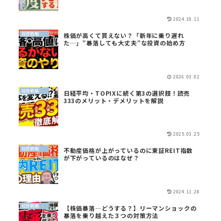
2024.10.11
投資戦略（全世界投資）
株価が高くて買えない？「新年に乗り遅れ
た…」”暴落しても大丈夫”な投資の始め方
2026.03.02
投資戦略（全世界投資）
日経平均・TOPIXに続く第3の選択肢！読売
333のメリット・デメリットを解説
2025.03.25
投資戦略（全世界投資）
不動産価格が上がっているのに東証REIT指数
が下がっているのはなぜ？
2024.11.28
投資戦略（全世界投資）
【株価暴落…どうする？】リーマンショックの
暴落を乗り越えた３つの対策方法