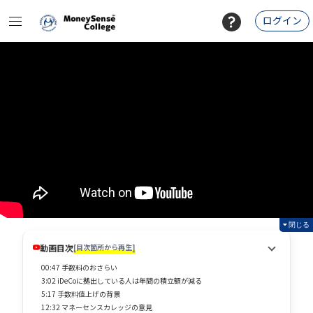
ログイン
閉じる
動画目次
[目次箇所から再生]
00:47 手数料のおさらい
3:02 iDeCoに拠出している人は年間の積立額が減る
5:17 手数料値上げの背景
12:32 マネーセンスカレッジの意見