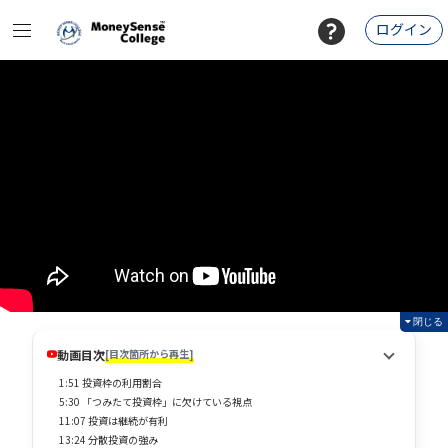
ログイン
閉じる
動画目次
[目次箇所から再生]
1:51 投資枠の利用割合
5:30 「つみたて投資枠」に欠けている視点
11:07 投資は継続が有利
13:24 分散投資の強み