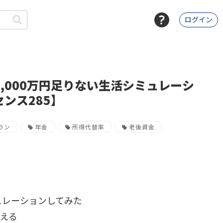
ログイン
,000万円足りない生活シミュレーシ
ンス285】
ラン
年金
所得代替率
老後資金
シミュレーションしてみた
考える