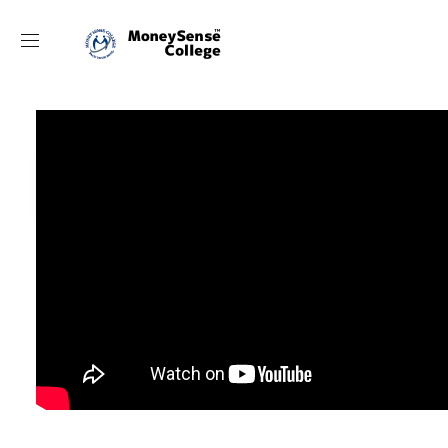
動画目次
[目次箇所から再生]