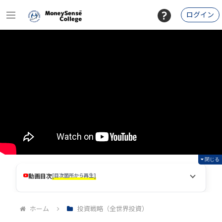
ログイン
閉じる
動画目次
[目次箇所から再生]
ホーム
投資戦略（全世界投資）