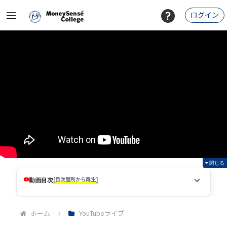
ログイン
閉じる
動画目次
[目次箇所から再生]
ホーム
YouTubeライブ