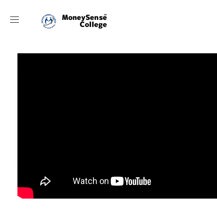
動画目次
[目次箇所から再生]
1:12 SBI証券の現状
2:51 楽天証券の現状
4:37 SBI証券と楽天証券の違い
10:53 銀行/証券会社どちらで始めたらいい？
12:29 SBI証券/楽天証券どちらで始めたらいい？
18:00 まとめ