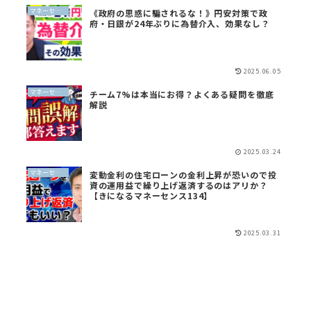
マネーセンスイズム
《政府の思惑に騙されるな！》円安対策で政
府・日銀が24年ぶりに為替介入、効果なし？
2025.06.05
マネーセンスイズム
チーム7%は本当にお得？よくある疑問を徹底
解説
2025.03.24
マネーセンスイズム
変動金利の住宅ローンの金利上昇が恐いので投
資の運用益で繰り上げ返済するのはアリか？
【きになるマネーセンス134】
2025.03.31