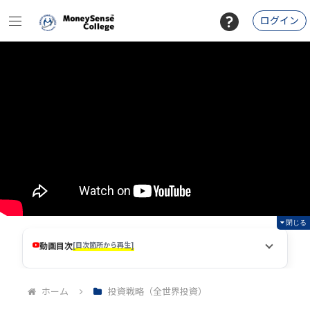
ログイン
閉じる
動画目次
[目次箇所から再生]
ホーム
投資戦略（全世界投資）