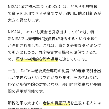
NISAと確定拠出年金（iDeCo）は、どちらも非課税
で資産を運用できる制度ですが、
運用目的と仕組み
が
大きく異なります。
NISAは、いつでも資金を引き出すことができ、特に
新NISAでは
売却後に投資枠が復活
するという柔軟性
が強化されました。これは、資金を必要なタイミング
で引き出しつつ、再度投資する機会を確保できるた
め、
短期〜中期的な資産運用
に適しています。
一方、iDeCoは老後資金専用の制度で
60歳まで引き出
しができない
という制約があります。その代わりに、
掛金が所得控除の対象となり、運用時非課税など長期
間の運用が可能です。
節税効果も大きく、
老後の資産形成
を重視する人には