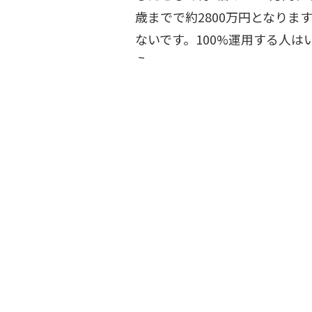
歳までで約2800万円となり
ないです。100%運用する人
う。
一方で50代の二人以上世帯の負債
あります。これは主に住宅ロー
の支払いと考えて金融資産自体
学ぶ
「足りない」ため、入金力＝貯
ブログ
Youtube
家計の3つの優先見直しポイント
X
Instagram
家計を見直すポイントは大きく
①生活費の再設定