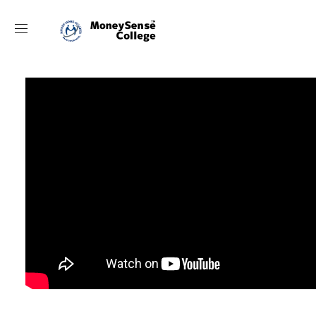
動画目次
[目次箇所から再生]