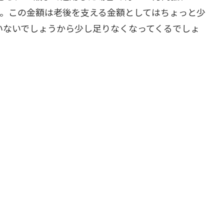
ます。この金額は老後を支える金額としてはちょっと少
はいないでしょうから少し足りなくなってくるでしょ
金額は50歳時点で800万円、60歳で300万円ほど
ンと思われます。住宅ローンなので月々の収入から
が減ることはおそらくないでしょうが、結果的には
各種申し込み
蓄する力以外にも家計を見直す必要があります。
マネーセンスカレッジ
無料体験会
 (00:06:36)
ブックレット
分けて3つあります。